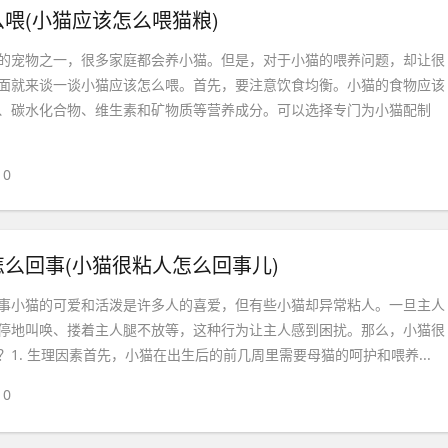
喂(小猫应该怎么喂猫粮)
的宠物之一，很多家庭都会养小猫。但是，对于小猫的喂养问题，却让很
面就来谈一谈小猫应该怎么喂。首先，要注意饮食均衡。小猫的食物应该
、碳水化合物、维生素和矿物质等营养成分。可以选择专门为小猫配制
0
么回事(小猫很粘人怎么回事儿)
事小猫的可爱和活泼是许多人的喜爱，但有些小猫却异常粘人。一旦主人
停地叫唤、搂着主人腿不放等，这种行为让主人感到困扰。那么，小猫很
1. 生理因素首先，小猫在出生后的前几周里需要母猫的呵护和喂养...
0