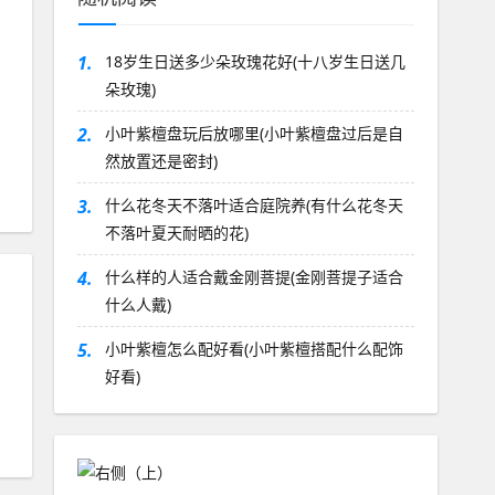
1.
18岁生日送多少朵玫瑰花好(十八岁生日送几
朵玫瑰)
2.
小叶紫檀盘玩后放哪里(小叶紫檀盘过后是自
然放置还是密封)
3.
什么花冬天不落叶适合庭院养(有什么花冬天
不落叶夏天耐晒的花)
4.
什么样的人适合戴金刚菩提(金刚菩提子适合
什么人戴)
5.
小叶紫檀怎么配好看(小叶紫檀搭配什么配饰
好看)