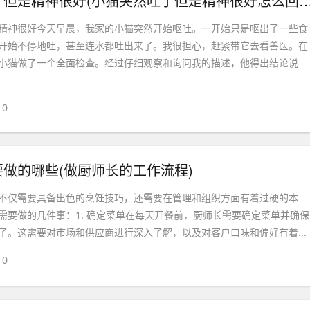
小猫突然吐了但是精神很好(小猫突然吐了但是精神很
精神很好今天早晨，我家的小猫突然开始呕吐。一开始只是呕出了一些食
开始不停地吐，甚至连水都吐出来了。我很担心，赶紧带它去看兽医。在
小猫做了一个全面检查。经过仔细观察和询问我的描述，他得出结论说
0
做的哪些(做厨师长的工作流程)
不仅需要具备出色的烹饪技巧，还需要在管理和组织方面有着过硬的本
需要做的几件事：1. 确定菜单在每天开餐前，厨师长需要确定菜单并确保
了。这需要对市场和供应商进行深入了解，以及对客户口味和偏好有着...
0