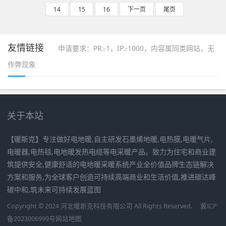
14
15
16
下一页
尾页
友情链接
申请要求：PR≥1，IP≥1000，内容属同类网站，无
作弊现象
关于本站
【暖斯克】专注做好电地暖,自主研发石墨烯地暖,电热膜,电暖气片,
电暖器,电热毯,电地暖发热电缆等电采暖产品。致力为住宅和商业建
筑提供安全,健康舒适的电地暖采暖系统产业全价值品牌生态链解决
方案和服务,为全球客户创造可持续高端商业和生活价值,推进碳达峰
碳中和,筑未来可持续发展蓝图
Copyright © 2024 河北暖斯克科技有限公司 All Rights Reserved.
冀ICP
备2023006999号
网站地图