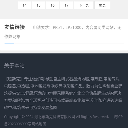
14
15
16
17
下一页
尾页
友情链接
申请要求：PR≥1，IP≥1000，内容属同类网站，无
作弊现象
关于本站
【暖斯克】专注做好电地暖,自主研发石墨烯地暖,电热膜,电暖气片,
电暖器,电热毯,电地暖发热电缆等电采暖产品。致力为住宅和商业建
筑提供安全,健康舒适的电地暖采暖系统产业全价值品牌生态链解决
方案和服务,为全球客户创造可持续高端商业和生活价值,推进碳达峰
碳中和,筑未来可持续发展蓝图
Copyright © 2024 河北暖斯克科技有限公司 All Rights Reserved.
冀ICP
备2023006999号
网站地图