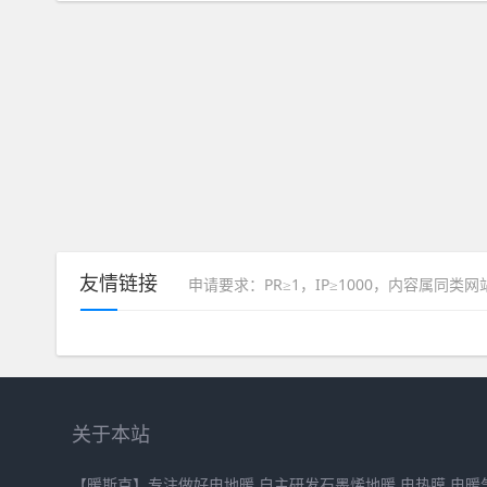
友情链接
申请要求：PR≥1，IP≥1000，内容属同类
关于本站
【暖斯克】专注做好电地暖,自主研发石墨烯地暖,电热膜,电暖气