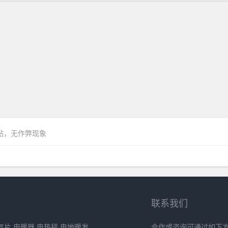
网站，无作弊现象
联系我们
片,电暖器,电热毯,电地暖发
合作或咨询可通过如下