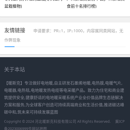
盆栽植物)
食前十名排行榜)
友情链接
申请要求：PR≥1，IP≥1000，内容属同类网站，无
作弊现象
关于本站
【暖斯克】专注做好电地暖,自主研发石墨烯地暖,电热膜,电暖气片,
电暖器,电热毯,电地暖发热电缆等电采暖产品。致力为住宅和商业建
筑提供安全,健康舒适的电地暖采暖系统产业全价值品牌生态链解决
方案和服务,为全球客户创造可持续高端商业和生活价值,推进碳达峰
碳中和,筑未来可持续发展蓝图
Copyright © 2024 河北暖斯克科技有限公司 All Rights Reserved.
冀ICP
备2023006999号
网站地图