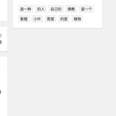
是一种
的人
自己的
佛教
是一个
紫檀
小叶
菩提
的是
植物
篇
表
墙