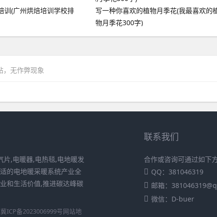
培训(广州烘焙培训学校排
写一种你喜欢的植物月季花(我最喜欢的
物月季花300字)
网站，无作弊现象
联系我们
片,电暖器,电热毯,电地暖发
合作或咨询可通过如下
舒适的电地暖采暖系统产业全
QQ：381046319
业和生活价值,推进碳达峰碳
邮箱：381046319@q
微信：D-buer
冀ICP备2023006999号
网站地