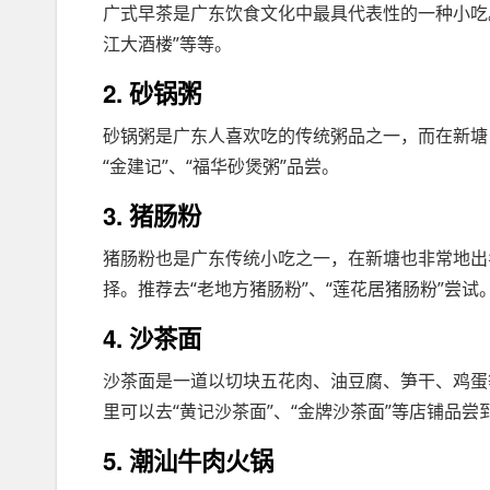
广式早茶是广东饮食文化中最具代表性的一种小吃
江大酒楼”等等。
2. 砂锅粥
砂锅粥是广东人喜欢吃的传统粥品之一，而在新塘
“金建记”、“福华砂煲粥”品尝。
3. 猪肠粉
猪肠粉也是广东传统小吃之一，在新塘也非常地出
择。推荐去“老地方猪肠粉”、“莲花居猪肠粉”尝试
4. 沙茶面
沙茶面是一道以切块五花肉、油豆腐、笋干、鸡蛋
里可以去“黄记沙茶面”、“金牌沙茶面”等店铺品尝
5. 潮汕牛肉火锅