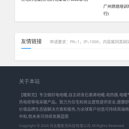
广州烘焙培训
行)
友情链接
申请要求：PR≥1，IP≥1000，内容属同类
关于本站
【暖斯克】专注做好电地暖,自主研发石墨烯地暖,电热膜,电暖气
热电缆等电采暖产品。致力为住宅和商业建筑提供安全,健康
价值品牌生态链解决方案和服务,为全球客户创造可持续高端商
中和,筑未来可持续发展蓝图
Copyright © 2024 河北暖斯克科技有限公司 All Rights Reserved.