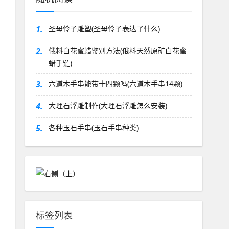
1.
圣母怜子雕塑(圣母怜子表达了什么)
2.
俄料白花蜜蜡鉴别方法(俄料天然原矿白花蜜
蜡手链)
3.
六道木手串能带十四颗吗(六道木手串14颗)
4.
大理石浮雕制作(大理石浮雕怎么安装)
5.
各种玉石手串(玉石手串种类)
标签列表