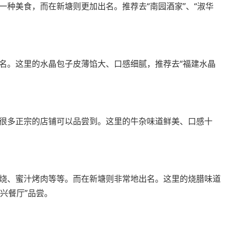
一种美食，而在新塘则更加出名。推荐去“南园酒家”、“淑华
名。这里的水晶包子皮薄馅大、口感细腻，推荐去“福建水晶
很多正宗的店铺可以品尝到。这里的牛杂味道鲜美、口感十
。
烧、蜜汁烤肉等等。而在新塘则非常地出名。这里的烧腊味道
兴餐厅”品尝。