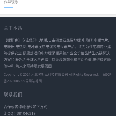
作弊现象
关于本站
【暖斯克】专注做好电地暖,自主研发石墨烯地暖,电热膜,电暖气片,
电暖器,电热毯,电地暖发热电缆等电采暖产品。致力为住宅和商业建
筑提供安全,健康舒适的电地暖采暖系统产业全价值品牌生态链解决
方案和服务,为全球客户创造可持续高端商业和生活价值,推进碳达峰
碳中和,筑未来可持续发展蓝图
Copyright © 2024 河北暖斯克科技有限公司 All Rights Reserved.
冀ICP
备2023006999号
网站地图
联系我们
合作或咨询可通过如下方式：
QQ：381046319