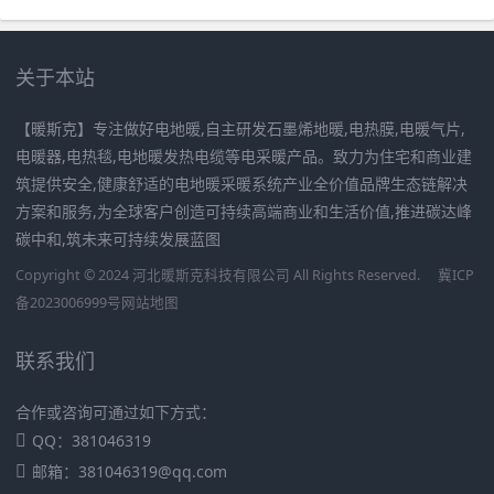
关于本站
【暖斯克】专注做好电地暖,自主研发石墨烯地暖,电热膜,电暖气片,
电暖器,电热毯,电地暖发热电缆等电采暖产品。致力为住宅和商业建
筑提供安全,健康舒适的电地暖采暖系统产业全价值品牌生态链解决
方案和服务,为全球客户创造可持续高端商业和生活价值,推进碳达峰
碳中和,筑未来可持续发展蓝图
Copyright © 2024 河北暖斯克科技有限公司 All Rights Reserved.
冀ICP
备2023006999号
网站地图
联系我们
合作或咨询可通过如下方式：
QQ：381046319
邮箱：381046319@qq.com