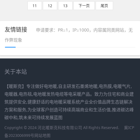
11
12
13
下一页
尾页
友情链接
申请要求：PR≥1，IP≥1000，内容属同类网站，无
作弊现象
关于本站
【暖斯克】专注做好电地暖,自主研发石墨烯地暖,电热膜,电暖气片,
电暖器,电热毯,电地暖发热电缆等电采暖产品。致力为住宅和商业建
筑提供安全,健康舒适的电地暖采暖系统产业全价值品牌生态链解决
方案和服务,为全球客户创造可持续高端商业和生活价值,推进碳达峰
碳中和,筑未来可持续发展蓝图
Copyright © 2024 河北暖斯克科技有限公司 All Rights Reserved.
冀ICP
备2023006999号
网站地图