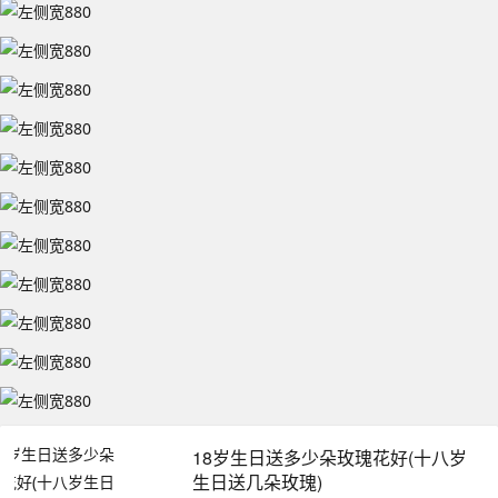
18岁生日送多少朵玫瑰花好(十八岁
生日送几朵玫瑰)